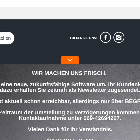
tellen
FOLGEN SIE UNS:
INFORMATIONEN
WIR MACHEN UNS FRISCH.
Über uns
f eine neue, zukunftsfähige Software um. Ihr Kunden
orgung
Datenschutz
dazu erhalten Sie zeitnah als Newsletter zugesendet
Impressum
lungsbedingungen
st aktuell schon erreichbar, allerdings nur über
 Zeitraum der Umstellung zu Verzögerungen kommen w
ng
Kontaktaufnahme unter 069-42694267.
Vielen Dank für Ihr Verständnis.