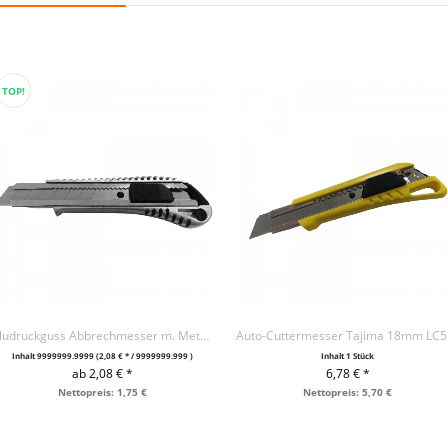
TOP!
Aludruckguss Abbrechmesser m. Metallführung 18mm
Auto
Inhalt
9999999.9999
(2,08 € * / 9999999.999 )
Inhalt
1 Stück
ab 2,08 € *
6,78 € *
+ IN DEN WARENKORB
+ IN DEN WARENKORB
Nettopreis: 1,75 €
Nettopreis: 5,70 €