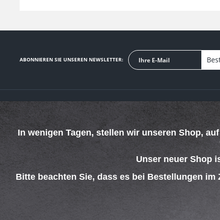
Bes
ABONNIEREN SIE UNSEREN NEWSLETTER:
SERVICE HOTLINE
SHOP SERVICE
Telefonische Unterstützung und Beratung unter:
Defektes Produkt
In wenigen Tagen, stellen wir unseren Shop, au
Verpackungsents
069 - 4269 4267
Kontakt
Mo-Do. 08:00 - 15:00 Uhr
Versand und Zah
Fr. 08:00 - 13:00 Uhr
Unser neuer Shop i
Rückgabe
Widerrufsrecht
Bitte beachten Sie, dass es bei Bestellungen im
Batterieentsorgu
AGB