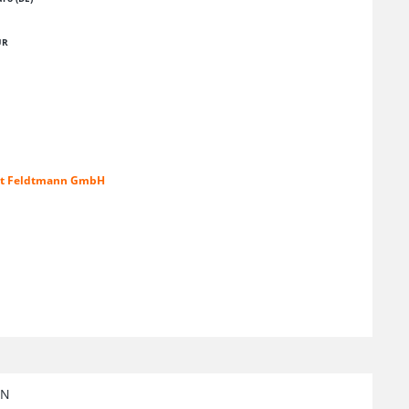
UR
mut Feldtmann GmbH
EN