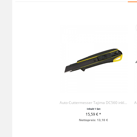
Auto-Cuttermesser Tajima DC560 inkl. 13 x Klingen
Inhalt
1 Set
15,59 € *
+ IN DEN WARENKORB
Nettopreis: 13,10 €