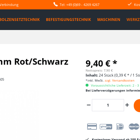
 Verbindung
Tel: +49 (0)69 - 4269 4267
Kos
BOLZENSETZTECHNIK
BEFESTIGUNGSTECHNIK
MASCHINEN
WERKZ
mm Rot/Schwarz
9,40 € *
Nettopreis: 7,90 €
Inhalt:
24 Stück (0,39 € * / 1 St
605
*inkl. MwSt.
zzgl. Versandkosten
Voraussichtliche Lieferzeit: 2 - 
Bei Lieferverzögerungen informi
Kostenloser Versand ab 100 Eu