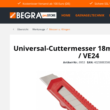
Kostenloser Versand ab 100 Euro (DE)
Sichere SSL
HOME
GASNAGELTECHNIK
Übersicht
Werkzeuge
Messer u. Klingen
Universal-Cuttermesser 18
/ VE24
Artikel-Nr.:
8953
EAN:
4025888358