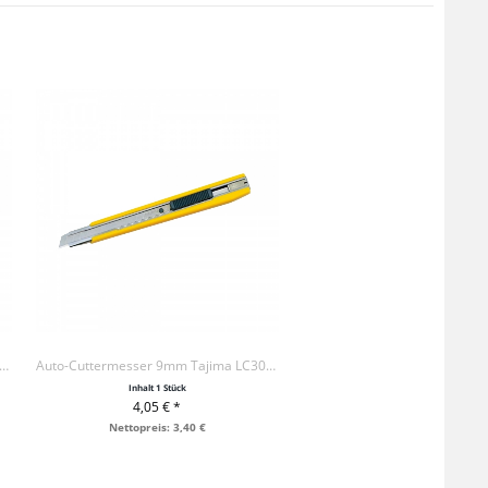
-Cuttermesser Tajima 18mm LC520 + 3 x Klinge
Auto-Cuttermesser 9mm Tajima LC303YB
Inhalt
1 Stück
4,05 € *
+ IN DEN WARENKORB
Nettopreis: 3,40 €