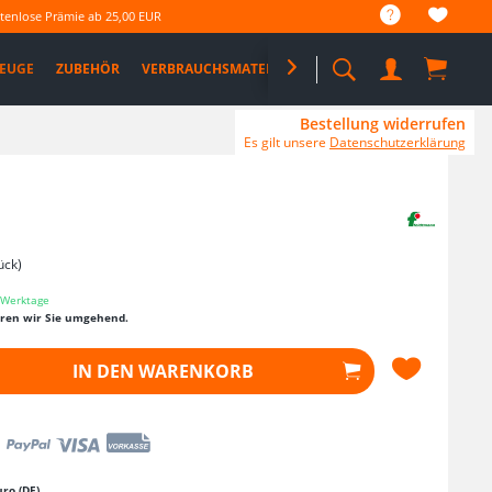
tenlose Prämie ab 25,00 EUR
EUGE
ZUBEHÖR
VERBRAUCHSMATERIAL

%SALE%
PRO DEALS
Bestellung widerrufen
Es gilt unsere
Datenschutzerklärung
ück)
3 Werktage
eren wir Sie umgehend.
IN DEN
WARENKORB
ro (DE)