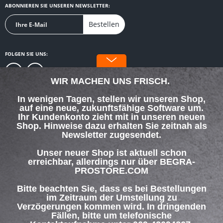
ABONNIEREN SIE UNSEREN NEWSLETTER:
Bestellen
FOLGEN SIE UNS:
WIR MACHEN UNS FRISCH.
In wenigen Tagen, stellen wir unseren Shop,
auf eine neue, zukunftsfähige Software um.
SERVICE HOTLINE
Ihr Kundenkonto zieht mit in unseren neuen
Shop. Hinweise dazu erhalten Sie zeitnah als
Newsletter zugesendet.
SHOP SERVICE
Unser neuer Shop ist aktuell schon
INFORMATIONEN
erreichbar, allerdings nur über BEGRA-
PROSTORE.COM
ZAHLUNG & VERSAND
Bitte beachten Sie, dass es bei Bestellungen
im Zeitraum der Umstellung zu
Verzögerungen kommen wird. In dringenden
Über uns
Hilfe / Support
Kontakt
Fällen, bitte um telefonische
Versand und Zahlungsbedingungen
Widerrufsrecht
Datenschutz