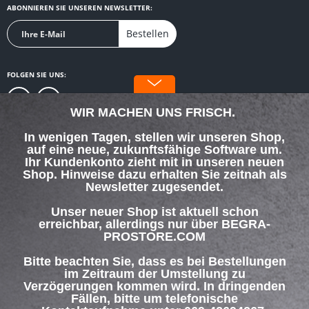
ABONNIEREN SIE UNSEREN NEWSLETTER:
Bestellen
FOLGEN SIE UNS:
WIR MACHEN UNS FRISCH.
In wenigen Tagen, stellen wir unseren Shop,
auf eine neue, zukunftsfähige Software um.
SERVICE HOTLINE
Ihr Kundenkonto zieht mit in unseren neuen
Shop. Hinweise dazu erhalten Sie zeitnah als
Newsletter zugesendet.
SHOP SERVICE
Unser neuer Shop ist aktuell schon
INFORMATIONEN
erreichbar, allerdings nur über BEGRA-
PROSTORE.COM
ZAHLUNG & VERSAND
Bitte beachten Sie, dass es bei Bestellungen
im Zeitraum der Umstellung zu
Verzögerungen kommen wird. In dringenden
Über uns
Hilfe / Support
Kontakt
Fällen, bitte um telefonische
Versand und Zahlungsbedingungen
Widerrufsrecht
Datenschutz