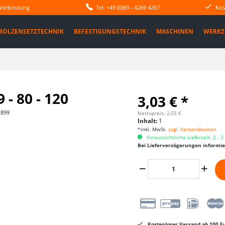
 Verbindung
Tel: +49 (0)69 - 4269 4267
Kos
BOLZENSETZTECHNIK
BEFESTIGUNGSTECHNIK
MASCHINEN
WERKZ
- 80 - 120
3,03 € *
1899
Nettopreis: 2,55 €
Inhalt:
1
*inkl. MwSt.
zzgl. Versandkosten
Voraussichtliche Lieferzeit: 2 - 
Bei Lieferverzögerungen informi
Kostenloser Versand ab 100 Eu