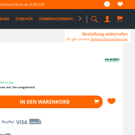
tenlose Prämie ab 25,00 EUR
EUGE
ZUBEHÖR
VERBRAUCHSMATERIAL

%SALE%
PRO DEALS
Bestellung widerrufen
Es gilt unsere
Datenschutzerklärung
3 Werktage
eren wir Sie umgehend.
IN DEN
WARENKORB
ro (DE)