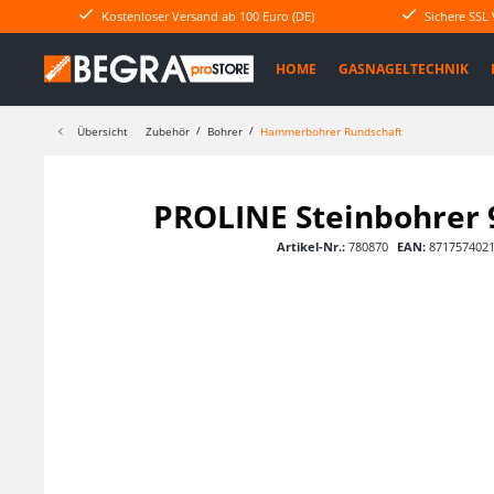
Kostenloser Versand ab 100 Euro (DE)
Sichere SSL
HOME
GASNAGELTECHNIK
Übersicht
Zubehör
Bohrer
Hammerbohrer Rundschaft
PROLINE Steinbohrer 9 
Artikel-Nr.:
780870
EAN:
871757402