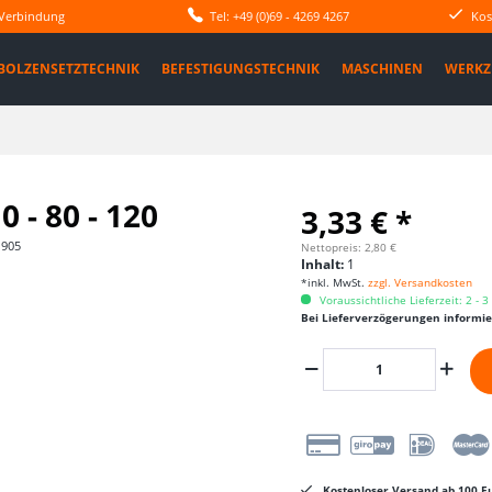
 Verbindung
Tel: +49 (0)69 - 4269 4267
Kos
BOLZENSETZTECHNIK
BEFESTIGUNGSTECHNIK
MASCHINEN
WERKZ
 - 80 - 120
3,33 € *
1905
Nettopreis: 2,80 €
Inhalt:
1
*inkl. MwSt.
zzgl. Versandkosten
Voraussichtliche Lieferzeit: 2 - 
Bei Lieferverzögerungen informi
Kostenloser Versand ab 100 Eu