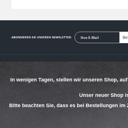
Be
ABONNIEREN SIE UNSEREN NEWSLETTER:
SERVICE HOTLINE
SHOP SERVICE
Telefonische Unterstützung und Beratung unter:
Defektes Produkt
In wenigen Tagen, stellen wir unseren Shop, au
Verpackungsents
069 - 4269 4267
Kontakt
Mo-Do. 08:00 - 15:00 Uhr
Versand und Zah
Fr. 08:00 - 13:00 Uhr
Unser neuer Shop i
Rückgabe
Widerrufsrecht
Bitte beachten Sie, dass es bei Bestellungen im
Batterieentsorgu
AGB