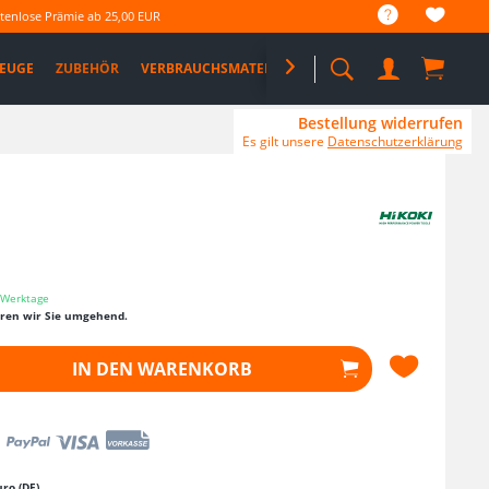
tenlose Prämie ab 25,00 EUR
EUGE
ZUBEHÖR
VERBRAUCHSMATERIAL

%SALE%
PRO DEALS
Bestellung widerrufen
Es gilt unsere
Datenschutzerklärung
3 Werktage
eren wir Sie umgehend.
IN DEN
WARENKORB
ro (DE)