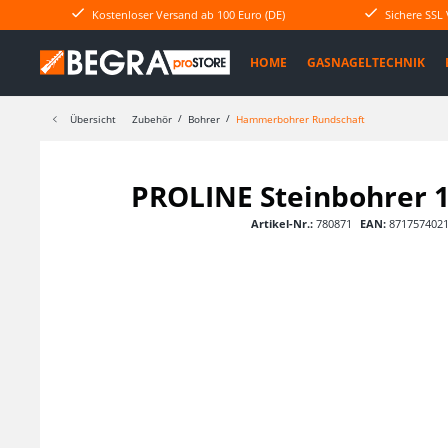
Kostenloser Versand ab 100 Euro (DE)
Sichere SSL
HOME
GASNAGELTECHNIK
Übersicht
Zubehör
Bohrer
Hammerbohrer Rundschaft
PROLINE Steinbohrer 10
Artikel-Nr.:
780871
EAN:
871757402