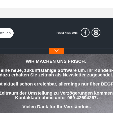
stellen
FOLGEN SIE UNS:
INFORMATIONEN
WIR MACHEN UNS FRISCH.
Über uns
f eine neue, zukunftsfähige Software um. Ihr Kunden
orgung
Datenschutz
dazu erhalten Sie zeitnah als Newsletter zugesendet
Impressum
lungsbedingungen
st aktuell schon erreichbar, allerdings nur über
 Zeitraum der Umstellung zu Verzögerungen kommen w
ng
Kontaktaufnahme unter 069-42694267.
Vielen Dank für Ihr Verständnis.