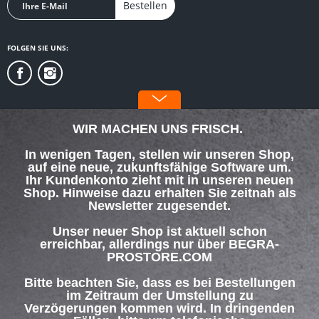
Bestellen
FOLGEN SIE UNS:
WIR MACHEN UNS FRISCH.
In wenigen Tagen, stellen wir unseren Shop,
auf eine neue, zukunftsfähige Software um.
SERVICE HOTLINE
Ihr Kundenkonto zieht mit in unseren neuen
Shop. Hinweise dazu erhalten Sie zeitnah als
Newsletter zugesendet.
SHOP SERVICE
Unser neuer Shop ist aktuell schon
INFORMATIONEN
erreichbar, allerdings nur über BEGRA-
PROSTORE.COM
ZAHLUNG & VERSAND
Bitte beachten Sie, dass es bei Bestellungen
im Zeitraum der Umstellung zu
Verzögerungen kommen wird. In dringenden
Über uns
Hilfe / Support
Kontakt
Fällen, bitte um telefonische
Versand und Zahlungsbedingungen
Widerrufsrecht
Datenschutz
Kontaktaufnahme unter 069-42694267.
AGB
Impressum
Vielen Dank für Ihr Verständnis.