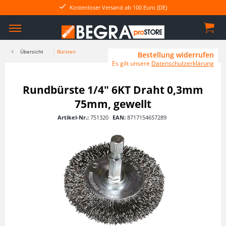
Kostenloser Versand ab 100 Euro (DE)
Übersicht
Bürsten
Bestellung widerrufen
Es gilt unsere
Datenschutzerklärung
Rundbürste 1/4" 6KT Draht 0,3mm
75mm, gewellt
Artikel-Nr.:
751320
EAN:
8717154657289