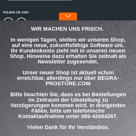
FOLGEN SIE UNS:
WIR MACHEN UNS FRISCH.
In wenigen Tagen, stellen wir unseren Shop,
auf eine neue, zukunftsfähige Software um.
SERVICE HOTLINE
Ihr Kundenkonto zieht mit in unseren neuen
Shop. Hinweise dazu erhalten Sie zeitnah als
Newsletter zugesendet.
SHOP SERVICE
Unser neuer Shop ist aktuell schon
INFORMATIONEN
erreichbar, allerdings nur über BEGRA-
PROSTORE.COM
ZAHLUNG & VERSAND
Bitte beachten Sie, dass es bei Bestellungen
im Zeitraum der Umstellung zu
Verzögerungen kommen wird. In dringenden
Über uns
Hilfe / Support
Kontakt
Fällen, bitte um telefonische
Versand und Zahlungsbedingungen
Widerrufsrecht
Datenschutz
Kontaktaufnahme unter 069-42694267.
AGB
Impressum
Vielen Dank für Ihr Verständnis.
* Alle Preise inkl. gesetzl. Mehrwertsteuer zzgl.
Versandkosten
und ggf.